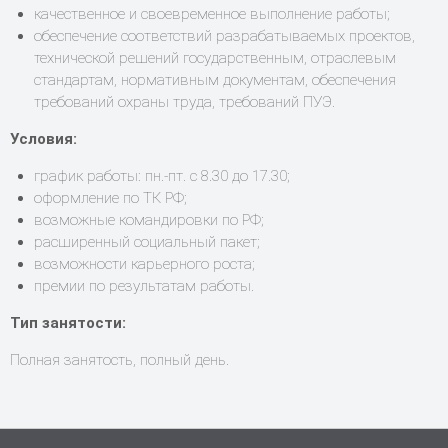
качественное и своевременное выполнение работы;
обеспечение соответствий разрабатываемых проектов,
технической решений государственным, отраслевым
стандартам, нормативным документам, обеспечения
требований охраны труда, требований ПУЭ.
Условия:
график работы: пн.-пт. с 8.30 до 17.30;
оформление по ТК РФ;
возможные командировки по РФ;
расширенный социальный пакет;
возможности карьерного роста;
премии по результатам работы.
Тип занятости
:
Полная занятость, полный день.