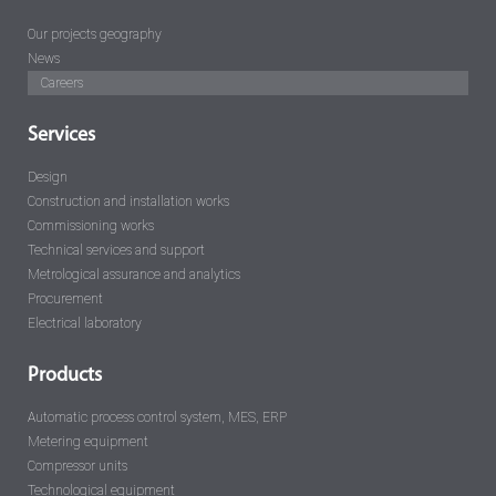
Our projects geography
News
Careers
Services
Design
Construction and installation works
Commissioning works
Technical services and support
Metrological assurance and analytics
Procurement
Electrical laboratory
Products
Automatic process control system, MES, ERP
Metering equipment
Compressor units
Technological equipment