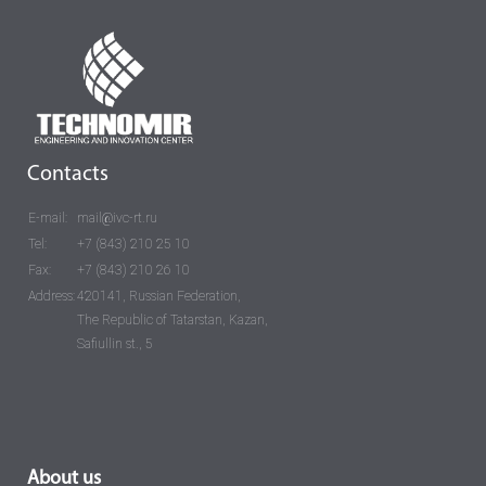
Contacts
E-mail:
mail@ivc-rt.ru
Tel:
+7 (843) 210 25 10
Fax:
+7 (843) 210 26 10
Address:
420141, Russian Federation,
The Republic of Tatarstan, Kazan,
Safiullin st., 5
About us