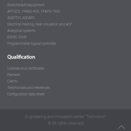
Switchboard equipment
AFFGCS, FFASS-400, FFAPS-1500
ASEPTM, ASCAPC
Electrical heating, heat insulation and ACP
Analytical systems
ESMS, ICMS
Programmable logical controller
Qualification
Licenses and certificates
Partners
Clients
Testimonials and references
Configuration data sheet
Engineering and innovation center "Technomir"
© All rights reserved