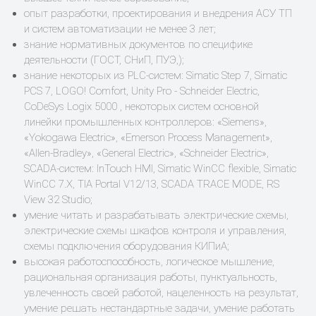
опыт разработки, проектирования и внедрения АСУ ТП
и систем автоматизации не менее 3 лет;
знание нормативных документов по специфике
деятельности (ГОСТ, СНиП, ПУЭ,);
знание некоторых из PLC-систем: Simatic Step 7, Simatic
PCS 7, LOGO! Comfort, Unity Pro - Schneider Electric,
CoDeSys Logix 5000 , некоторых систем основной
линейки промышленных контроллеров: «Siemens»,
«Yokogawa Electric», «Emerson Process Management»,
«Allen-Bradley», «General Electric», «Schneider Electric»,
SCADA-систем: InTouch HMI, Simatic WinCC flexible, Simatic
WinCC 7.X, TIA Portal V12/13, SCADA TRACE MODE, RS
View 32 Studio;
умение читать и разрабатывать электрические схемы,
электрические схемы шкафов контроля и управления,
схемы подключения оборудования КИПиА;
высокая работоспособность, логическое мышление,
рациональная организация работы, пунктуальность,
увлеченность своей работой, нацеленность на результат,
умение решать нестандартные задачи, умение работать