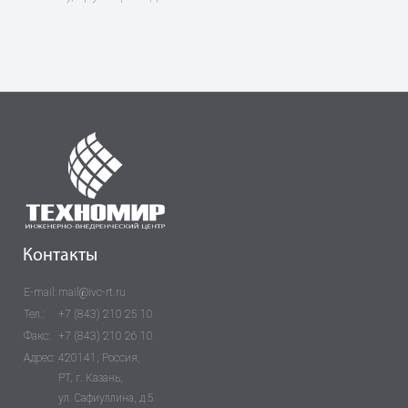
Контакты
E-mail:
mail@ivc-rt.ru
Тел.:
+7 (843) 210 25 10
Факс:
+7 (843) 210 26 10
Адрес:
420141, Россия,
РТ, г. Казань,
ул. Сафиуллина, д.5