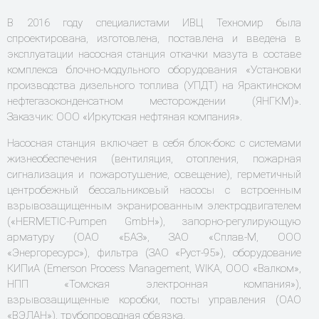
В 2016 году специалистами ИВЦ Техномир была
спроектирована, изготовлена, поставлена и введена в
эксплуатации насосная станция откачки мазута в составе
комплекса блочно-модульного оборудования «Установки
производства дизельного топлива (УПДТ) на Ярактинском
нефтегазоконденсатном месторождении (ЯНГКМ)».
Заказчик: ООО «Иркутская нефтяная компания».
Насосная станция включает в себя блок-бокс с системами
жизнеобеспечения (вентиляция, отопления, пожарная
сигнализация и пожаротушение, освещение), герметичный
центробежный бессальниковый насосы с встроенным
взрывозащищенным экранированным электродвигателем
(«HERMETIC-Pumpen GmbH»), запорно-регулирующую
арматуру (ОАО «БАЗ», ЗАО «Сплав-М, ООО
«Энергоресурс»), фильтра (ЗАО «Руст-95»), оборудование
КИПиА (Emerson Process Management, WIKA, ООО «Валком»,
НПП «Томская электронная компания»),
взрывозащищенные коробки, посты управления (ОАО
«ВЭЛАН»), трубопроводная обвязка.