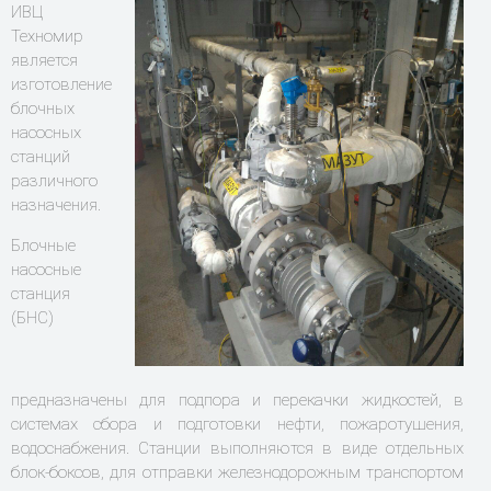
ИВЦ
Техномир
является
изготовление
блочных
насосных
станций
различного
назначения.
Блочные
насосные
станция
(БНС)
предназначены для подпора и перекачки жидкостей, в
системах сбора и подготовки нефти, пожаротушения,
водоснабжения. Станции выполняются в виде отдельных
блок-боксов, для отправки железнодорожным транспортом