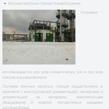
блочная насосные станции пожаротушения.
Установки
изготавливаются для всех климатических зон и зон всех
классов взрывоопасности
Поставка блочных насосных станций осуществляется в
комплекте с конструкторской документацией, паспортами и
документацией на материалы, комплектующее
оборудование и изделия, поставляемые заводами
изготовителями.