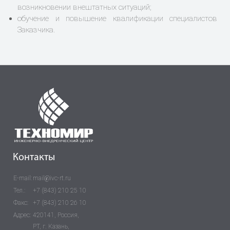
возникновении внештатных ситуаций;
обучение и повышение квалификации специалистов
Заказчика.
Контакты
E-mail:
mail@ivc-rt.ru
Тел.:
+7 (843) 210 25 10
Факс:
+7 (843) 210 26 10
Адрес:
420141, Россия,
РТ, г. Казань,