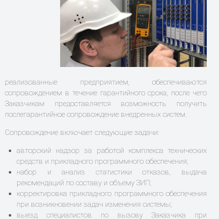
реализованные предприятием, обеспечиваются
сопровождением в течение гарантийного срока, после чего
Заказчикам предоставляется возможность получить
послегарантийное сопровождение внедренных систем.
Сопровождение включает следующие задачи:
авторский надзор за работой комплекса технических
средств и прикладного программного обеспечения;
набор и анализ статистики отказов, выдача
рекомендаций по составу и объему ЗИП;
корректировка прикладного программного обеспечения
при возникновении задач изменения системы;
выезд специалистов по вызову Заказчика при