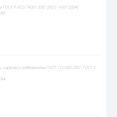
м ГОСТ Р ИСО 14001-2007 (ИСО 14001:2004)
043
ы здоровья требованиям ГОСТ 12.0.230-2007, ГОСТ Р
044