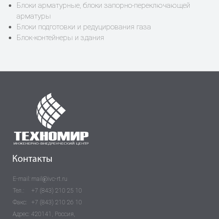
Блоки арматурные, блоки запорно-переключающей
арматуры
Блоки подготовки и редуцирования газа
Блок-контейнеры и здания
Контакты
E-mail:
mail@ivc-rt.ru
Тел.:
+7 (843) 210 25 10
Факс:
+7 (843) 210 26 10
Адрес:
420141, Россия,